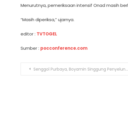
Menurutnya, pemeriksaan intensif Onad masih berla
“Masih diperiksa,” ujarnya.
editor :
TVTOGEL
Sumber :
pocconference.com
Post
Senggol Purbaya, Boyamin Singgung Penyelundupan Mercy Klasik Bekas James Bond
navigation