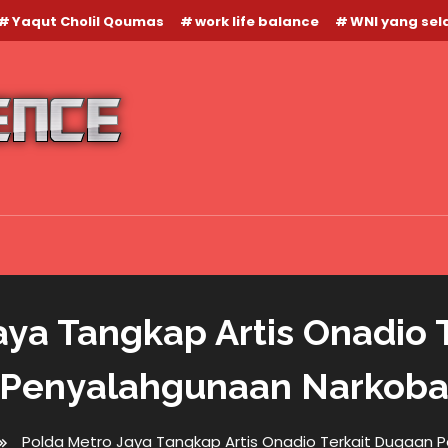
Yaqut Cholil Qoumas
work life balance
WNI yang se
aya Tangkap Artis Onadio 
Penyalahgunaan Narkob
Polda Metro Jaya Tangkap Artis Onadio Terkait Dugaan