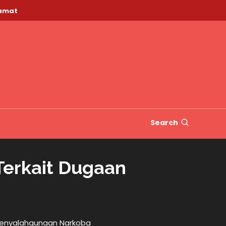
lamat
Search
Terkait Dugaan
a
 Penyalahgunaan Narkoba