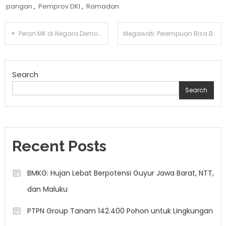
pangan
,
Pemprov DKI
,
Ramadan
Post
Peran MK di Negara Demokrasi Baru: Antara Penafsir dan Pembentuk
Megawati: Perempuan Bisa Berkarir Publik dan Komitmen Keluarga
navigation
Search
Search
Recent Posts
BMKG: Hujan Lebat Berpotensi Guyur Jawa Barat, NTT,
dan Maluku
PTPN Group Tanam 142.400 Pohon untuk Lingkungan