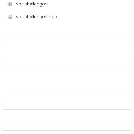
vct challengers
vct challengers sea