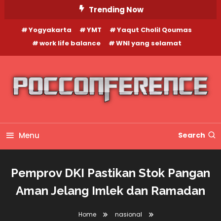
Skip
Trending Now
To
Yogyakarta
YMT
Yaqut Cholil Qoumas
Content
work life balance
WNI yang selamat
Menu
Search
Pemprov DKI Pastikan Stok Pangan
Aman Jelang Imlek dan Ramadan
Home
nasional