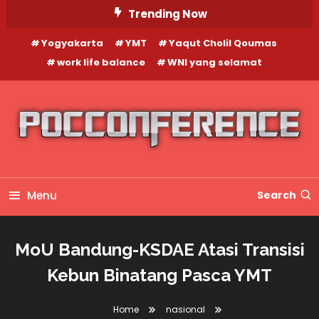
Skip
Trending Now
To
Yogyakarta
YMT
Yaqut Cholil Qoumas
Content
work life balance
WNI yang selamat
Menu
Search
MoU Bandung-KSDAE Atasi Transisi
Kebun Binatang Pasca YMT
Home
nasional