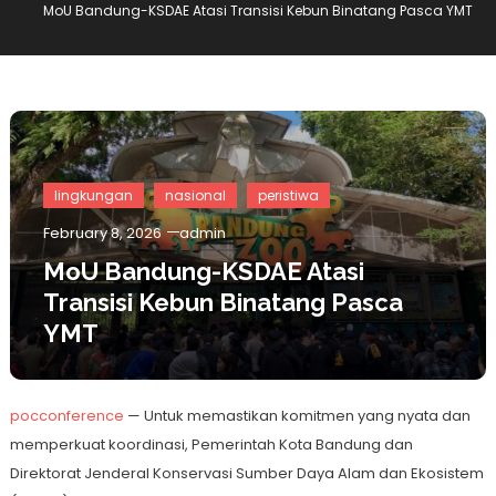
MoU Bandung-KSDAE Atasi Transisi Kebun Binatang Pasca YMT
lingkungan
nasional
peristiwa
February 8, 2026
admin
MoU Bandung-KSDAE Atasi
Transisi Kebun Binatang Pasca
YMT
pocconference
— Untuk memastikan komitmen yang nyata dan
memperkuat koordinasi, Pemerintah Kota Bandung dan
Direktorat Jenderal Konservasi Sumber Daya Alam dan Ekosistem