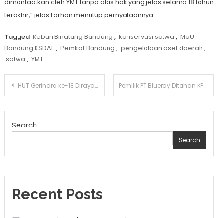
dimanfaatkan oleh YMT tanpa alas hak yang jelas selama 18 tahun
terakhir,” jelas Farhan menutup pernyataannya.
Tagged
Kebun Binatang Bandung
,
konservasi satwa
,
MoU
Bandung KSDAE
,
Pemkot Bandung
,
pengelolaan aset daerah
,
satwa
,
YMT
Post
HUT Gerindra ke-18 Dirayakan dengan Pembagian 2.500 Bibit Pohon
Pemilik PT Blueray Ditahan KPK dalam Kasus Suap Impor Bea Cukai
navigation
Search
Search
Recent Posts