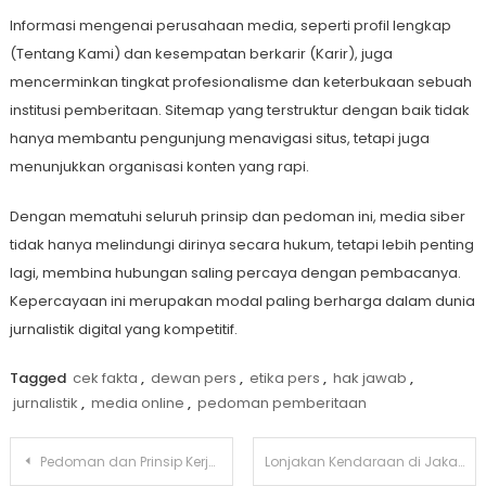
Informasi mengenai perusahaan media, seperti profil lengkap
(Tentang Kami) dan kesempatan berkarir (Karir), juga
mencerminkan tingkat profesionalisme dan keterbukaan sebuah
institusi pemberitaan. Sitemap yang terstruktur dengan baik tidak
hanya membantu pengunjung menavigasi situs, tetapi juga
menunjukkan organisasi konten yang rapi.
Dengan mematuhi seluruh prinsip dan pedoman ini, media siber
tidak hanya melindungi dirinya secara hukum, tetapi lebih penting
lagi, membina hubungan saling percaya dengan pembacanya.
Kepercayaan ini merupakan modal paling berharga dalam dunia
jurnalistik digital yang kompetitif.
Tagged
cek fakta
,
dewan pers
,
etika pers
,
hak jawab
,
jurnalistik
,
media online
,
pedoman pemberitaan
Post
Pedoman dan Prinsip Kerja Media Siber yang Profesional
Lonjakan Kendaraan di Jakarta Capai 734.795 Unit di 2025