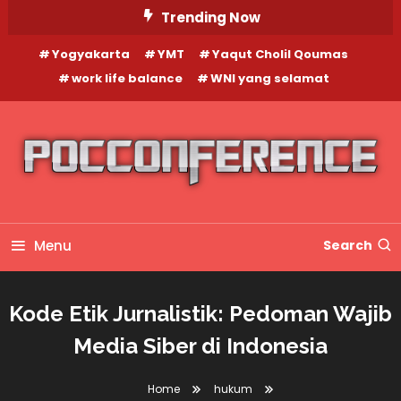
Skip
Trending Now
To
Yogyakarta
YMT
Yaqut Cholil Qoumas
Content
work life balance
WNI yang selamat
Menu
Search
Kode Etik Jurnalistik: Pedoman Wajib
Media Siber di Indonesia
Home
hukum