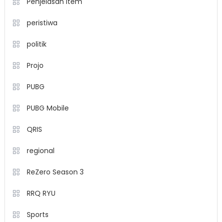
Penjelasan item
peristiwa
politik
Projo
PUBG
PUBG Mobile
QRIS
regional
ReZero Season 3
RRQ RYU
Sports