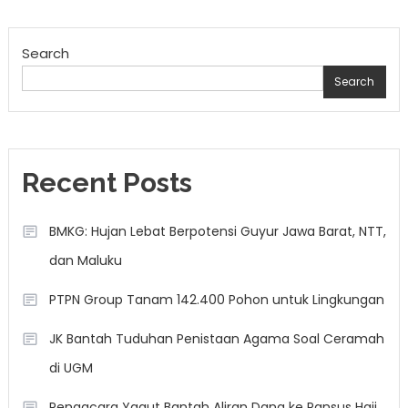
navigation
Search
Search
Recent Posts
BMKG: Hujan Lebat Berpotensi Guyur Jawa Barat, NTT,
dan Maluku
PTPN Group Tanam 142.400 Pohon untuk Lingkungan
JK Bantah Tuduhan Penistaan Agama Soal Ceramah
di UGM
Pengacara Yaqut Bantah Aliran Dana ke Pansus Haji