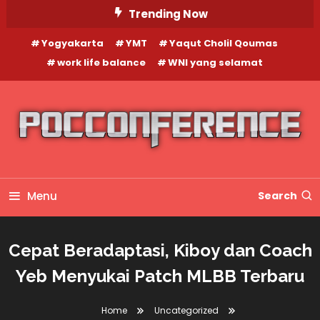
Skip
Trending Now
To
Yogyakarta
YMT
Yaqut Cholil Qoumas
Content
work life balance
WNI yang selamat
Menu
Search
Cepat Beradaptasi, Kiboy dan Coach
Yeb Menyukai Patch MLBB Terbaru
Home
Uncategorized