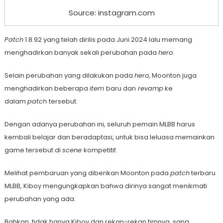
Source: instagram.com
Patch
1.8.92 yang telah dirilis pada Juni 2024 lalu memang
menghadirkan banyak sekali perubahan pada
hero.
Selain perubahan yang dilakukan pada
hero
, Moonton juga
menghadirkan beberapa
item
baru dan
revamp
ke
dalam
patch
tersebut.
Dengan adanya perubahan ini, seluruh pemain MLBB harus
kembali belajar dan beradaptasi, untuk bisa leluasa memainkan
game tersebut di
scene
kompetitif.
Melihat pembaruan yang diberikan Moonton pada
patch
terbaru
MLBB, Kiboy mengungkapkan bahwa dirinya sangat menikmati
perubahan yang ada.
Bahkan, tidak hanya Kiboy dan rekan-rekan timnya, sang