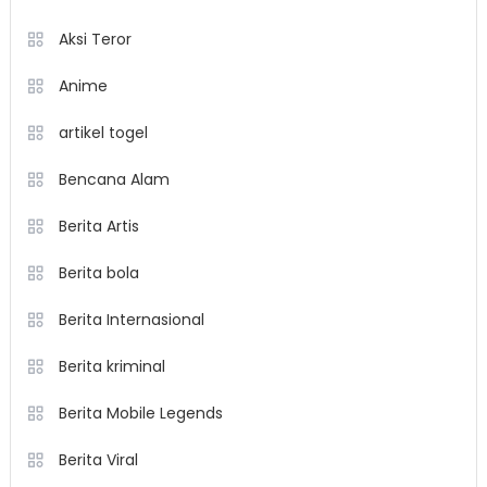
Aksi Teror
Anime
artikel togel
Bencana Alam
Berita Artis
Berita bola
Berita Internasional
Berita kriminal
Berita Mobile Legends
Berita Viral