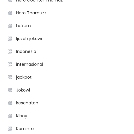
Hero Counter Thamuz
Hero Thamuzz
hukum
Ijazah jokowi
Indonesia
internasional
jackpot
Jokowi
kesehatan
Kiboy
Kominfo