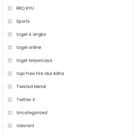
RRQ RYU
Sports
togel 4 angka
togel online
togel terpercaya
topi Free Fire Idul Adha
Twisted Metal
Twitter X
Uncategorized
Valorant