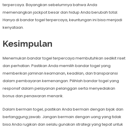
terpercaya. Bayangkan sebelumnya bahwa Anda
memenangkan jackpot besar dan hidup Anda berubah total.
Hanya di bandar togel terpercaya, keuntungan ini bisa menjadi
kenyataan.
Kesimpulan
Menemukan bandar togel terpercaya membutuhkan sedikit riset
dan perhatian. Pastikan Anda memilih bandar togel yang
memberikan jaminan keamanan, keadilan, dan transparansi
dalam pembayaran kemenangan. Pilihlah bandar togel yang
responsif dalam pelayanan pelanggan serta menyediakan
bonus dan penawaran menarik.
Dalam bermain togel, pastikan Anda bermain dengan bijak dan
bertanggung jawab. Jangan bermain dengan uang yang tidak
bisa Anda rugikan dan selalu gunakan strategi yang tepat untuk