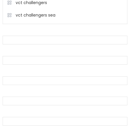
vct challengers
vct challengers sea