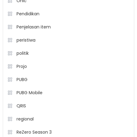
Onic
Pendidikan
Penjelasan item
peristiwa
politik
Projo
PUBG
PUBG Mobile
QRIS
regional
ReZero Season 3