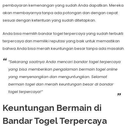
pembayaran kemenangan yang sudah Anda dapatkan. Mereka
akan membayarnya tanpa ada potongan dan dengan cepat
sesuai dengan ketentuan yang sudah ditetapkan.
Anda bisa memilih bandar togel terpercaya yang sudah terbukti
terpercaya dan memiliki reputasi yang baik untuk memastikan
bahwa Anda bisa meraih keuntungan besar tanpa ada masalah.
“Sekarang saatnya Anda mencari bandar togel terpercaya
yang bisa memberikan pengalaman bermain togel online
yang menyenangkan dan menguntungkan. Selamat
bermain togel dan meraih keuntungan besar di bandar
togel terpercaya!”
Keuntungan Bermain di
Bandar Togel Terpercaya