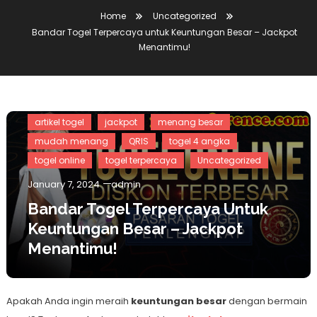
Home
Uncategorized
Bandar Togel Terpercaya untuk Keuntungan Besar – Jackpot
Menantimu!
artikel togel
jackpot
menang besar
mudah menang
QRIS
togel 4 angka
togel online
togel terpercaya
Uncategorized
January 7, 2024
admin
Bandar Togel Terpercaya Untuk
Keuntungan Besar – Jackpot
Menantimu!
Apakah Anda ingin meraih
keuntungan besar
dengan bermain