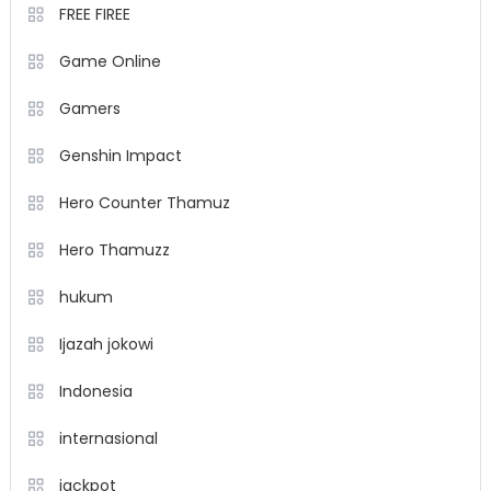
FREE FIREE
Game Online
Gamers
Genshin Impact
Hero Counter Thamuz
Hero Thamuzz
hukum
Ijazah jokowi
Indonesia
internasional
jackpot