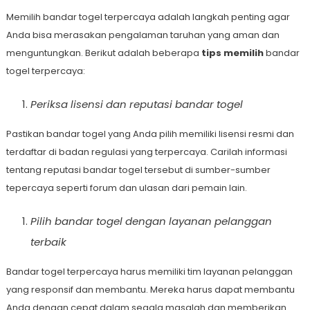
Memilih bandar togel terpercaya adalah langkah penting agar
Anda bisa merasakan pengalaman taruhan yang aman dan
menguntungkan. Berikut adalah beberapa
tips memilih
bandar
togel terpercaya:
Periksa lisensi dan reputasi bandar togel
Pastikan bandar togel yang Anda pilih memiliki lisensi resmi dan
terdaftar di badan regulasi yang terpercaya. Carilah informasi
tentang reputasi bandar togel tersebut di sumber-sumber
tepercaya seperti forum dan ulasan dari pemain lain.
Pilih bandar togel dengan layanan pelanggan
terbaik
Bandar togel terpercaya harus memiliki tim layanan pelanggan
yang responsif dan membantu. Mereka harus dapat membantu
Anda dengan cepat dalam segala masalah dan memberikan