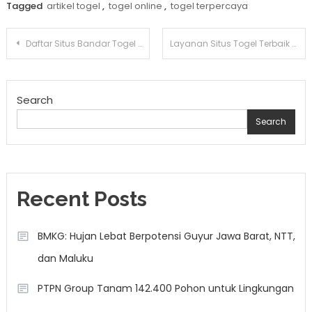
Tagged
artikel togel
,
togel online
,
togel terpercaya
Post
Daftar Situs Bandar Togel Full Diskon Terbaik
Layanan Situs Togel Terbaik 24 Jam Nonstop
navigation
Search
Search
Recent Posts
BMKG: Hujan Lebat Berpotensi Guyur Jawa Barat, NTT,
dan Maluku
PTPN Group Tanam 142.400 Pohon untuk Lingkungan